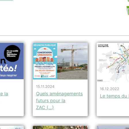
15.11.2024
16.12.2022
e la
Quels aménagements
Le temps du
n
futurs pour la
ZAC (…)