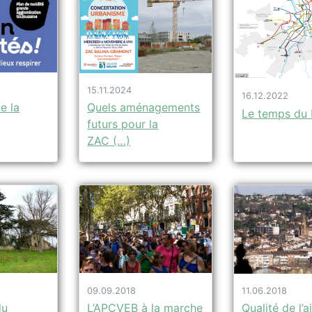
15.11.2024
16.12.2022
e la
Quels aménagements
Le temps du
n
futurs pour la
ZAC (…)
09.09.2018
11.06.2018
du
L’APCVEB à la marche
Qualité de l’ai