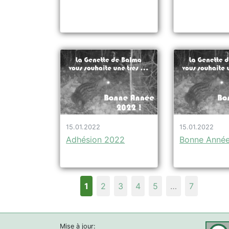
15.01.2022
15.01.2022
Adhésion 2022
Bonne Anné
1
2
3
4
5
…
7
Mise à jour: