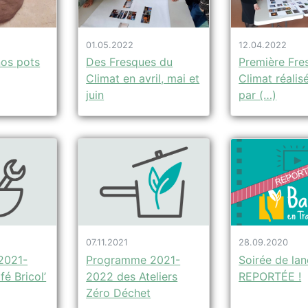
01.05.2022
12.04.2022
nos pots
Des Fresques du
Première Fre
Climat en avril, mai et
Climat réalis
juin
par (…)
07.11.2021
28.09.2020
2021-
Programme 2021-
Soirée de la
é Bricol’
2022 des Ateliers
REPORTÉE !
Zéro Déchet