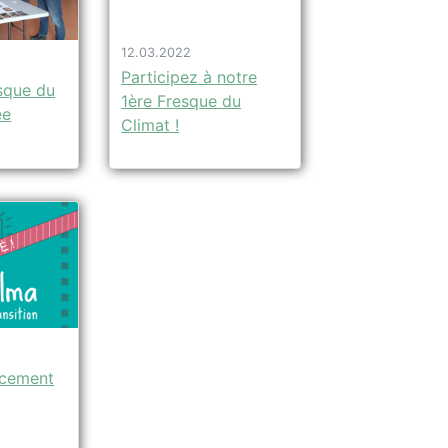
12.03.2022
Participez à notre
sque du
1ère Fresque du
ée
Climat !
ncement