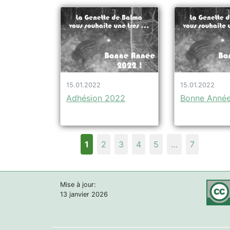
15.01.2022
15.01.2022
Adhésion 2022
Bonne Anné
1
2
3
4
5
…
7
Mise à jour:
13 janvier 2026