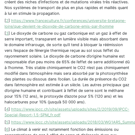
créent des niches d’infections et de mutations virales très réactives.
Nos systèmes de transport de plus en plus rapides et maillés quant
à lui en stimule la propagation.
[
2
]
https://www.franceculture.fr/conferences/universite-bretagne-
loire/que-devient-le-dioxyde-de-carbone-emis-par-lhomme
[
3
]
Le dioxyde de carbone ou gaz carbonique est un gaz à effet de
serre important, transparent en lumière visible mais absorbant dans
le domaine infrarouge, de sorte qu’il tend à bloquer la réémission
vers l’espace de l’énergie thermique reçue au sol sous l’effet du
rayonnement solaire. Le dioxyde de carbone d’origine humaine est
responsable d’un peu moins de 65% de l’effet de serre additionnel dû
à l’homme. Très stable chimiquement le CO2 n’est pas chimiquement
modifié dans l’atmosphère mais sera absorbé par la photosynthèse
des plantes ou dissous dans l’océan. La durée de présence du CO2
dans l’atmosphère est estimée à un siècle. Les autres principaux gaz
d’origine humaine et contribuant à l’effet de serre sont le méthane
pour 15% (12 ans), le protoxyde d’azote pour 5% (120 ans) et les
halocarbures pour 10% (jusqu’à 50 000 ans).
[
4
]
https://www.ipcc.ch/site/assets/uploads/sites/2/2019/09/IPCC-
Special-Report-1.5-SPM_fr.pdf
[
5
]
https://www.ipcc.ch/site/assets/uploads/2018/03/WG1AR5_Sum
[
6
]
Le climat à venir est notamment fonction des émissions ou