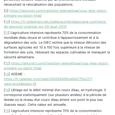
nécessitant la relocalisation des populations.
[
9
]
https://jancovici.com/transition-energetique/vous-etes-plutot-
primaire-ou-plutot-final/
[
10
]
https://fr.slideshare.net/JoelleLeconte/diaporama-confrence-
de-jancovici-sciences-po-29-aout-2019
[
11
]
L’agriculture intensive représente 70% de la consommation
mondiale d’eau douce et contribue à l’appauvrissement et à la
dégradation des sols. Le GIEC estime que la vitesse d’érosion des
surfaces agricoles est 10 à 100 fois supérieure à la vitesse de
formation des sols, réduisant les espaces cultivables et menaçant la
sécurité alimentaire.
[
12
]
https://jancovici.com/transition-energetique/vous-etes-plutot-
primaire-ou-plutot-final/
[
13
]
ADEME :
https://fr.calameo.com/read/004599499ce6b6175b221?
view=book&page=18
[
14
]
L’étiage est le débit minimal d’un cours d’eau, en hydrologie. Il
correspond statistiquement (sur plusieurs années) à la période de
l’année où le niveau d’un cours d’eau atteint son point le plus bas
(basses eaux). Cette valeur est annuelle.
[
15
]
L’agriculture intensive représente 70% de la consommation