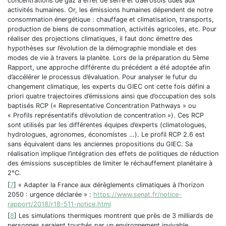
concentrations de gaz à effet de serre et d’aérosols dues aux
activités humaines. Or, les émissions humaines dépendent de notre
consommation énergétique : chauffage et climatisation, transports,
production de biens de consommation, activités agricoles, etc. Pour
réaliser des projections climatiques, il faut donc émettre des
hypothèses sur l’évolution de la démographie mondiale et des
modes de vie à travers la planète. Lors de la préparation du 5ème
Rapport, une approche différente du précédent a été adoptée afin
d’accélérer le processus d’évaluation. Pour analyser le futur du
changement climatique, les experts du GIEC ont cette fois défini a
priori quatre trajectoires d’émissions ainsi que d’occupation des sols
baptisés RCP (« Representative Concentration Pathways » ou
« Profils représentatifs d’évolution de concentration »). Ces RCP
sont utilisés par les différentes équipes d’experts (climatologues,
hydrologues, agronomes, économistes …). Le profil RCP 2.6 est
sans équivalent dans les anciennes propositions du GIEC. Sa
réalisation implique l’intégration des effets de politiques de réduction
des émissions susceptibles de limiter le réchauffement planétaire à
2°C.
[
7
]
« Adapter la France aux dérèglements climatiques à l’horizon
2050 : urgence déclarée » :
https://www.senat.fr/notice-
rapport/2018/r18-511-notice.html
[
8
]
Les simulations thermiques montrent que près de 3 milliards de
personnes seraient touchés par un environnement invivable