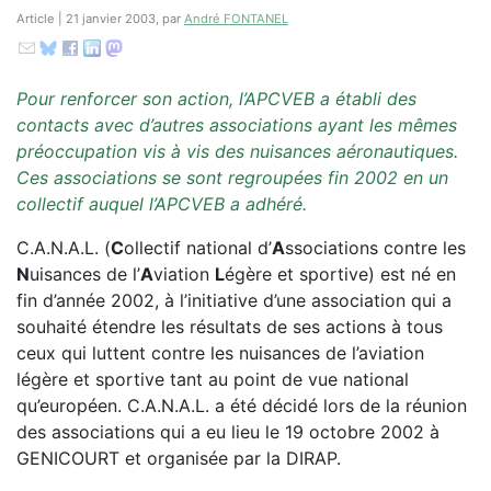
Article | 21 janvier 2003, par
André FONTANEL
Pour renforcer son action, l’APCVEB a établi des
contacts avec d’autres associations ayant les mêmes
préoccupation vis à vis des nuisances aéronautiques.
Ces associations se sont regroupées fin 2002 en un
collectif auquel l’APCVEB a adhéré.
C.A.N.A.L. (
C
ollectif national d’
A
ssociations contre les
N
uisances de l’
A
viation
L
égère et sportive) est né en
fin d’année 2002, à l’initiative d’une association qui a
souhaité étendre les résultats de ses actions à tous
ceux qui luttent contre les nuisances de l’aviation
légère et sportive tant au point de vue national
qu’européen. C.A.N.A.L. a été décidé lors de la réunion
des associations qui a eu lieu le 19 octobre 2002 à
GENICOURT et organisée par la DIRAP.