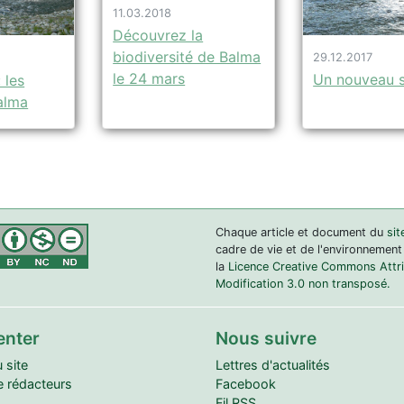
11.03.2018
Découvrez la
biodiversité de Balma
29.12.2017
le 24 mars
Un nouveau s
 les
alma
Chaque article et document du
sit
cadre de vie et de l'environnement
la
Licence Creative Commons Attrib
Modification 3.0 non transposé.
enter
Nous suivre
 site
Lettres d'actualités
 rédacteurs
Facebook
Fil RSS