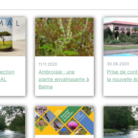
30.06.2020
11.11.2020
jection
Prise de con
Ambroisie : une
MAL
la nouvelle é
plante envahissante à
Balma