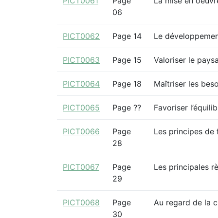
PICT0061
Page
La mise en oeuvr
06
PICT0062
Page 14
Le développemen
PICT0063
Page 15
Valoriser le pays
PICT0064
Page 18
Maîtriser les be
PICT0065
Page ??
Favoriser l’équili
PICT0066
Page
Les principes de
28
PICT0067
Page
Les principales r
29
PICT0068
Page
Au regard de la 
30