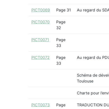
PICT0069
Page 31
Au regard du SD
PICT0070
Page
32
PICT0071
Page
33
PICT0072
Page
Au regard du PD
33
Schéma de dévelo
Toulouse
Charte pour l’en
PICT0073
Page
TRADUCTION DU