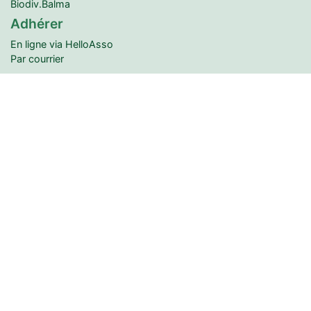
Biodiv.Balma
Adhérer
En ligne via HelloAsso
Par courrier