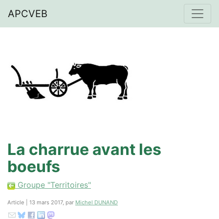
APCVEB
La charrue avant les
boeufs
Groupe "Territoires"
Article | 13 mars 2017, par
Michel DUNAND