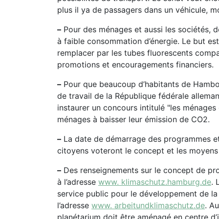
plus il ya de passagers dans un véhicule, moi
–
Pour des ménages et aussi les sociétés, d
à faible consommation d’énergie. Le but es
remplacer par les tubes fluorescents compac
promotions et encouragements financiers.
–
Pour que beaucoup d’habitants de Hambour
de travail de la République fédérale allem
instaurer un concours intitulé "les ménages
ménages à baisser leur émission de CO2.
–
La date de démarrage des programmes et l
citoyens voteront le concept et les moyens 
–
Des renseignements sur le concept de prot
à l’adresse
www. klimaschutz.hamburg.de
. 
service public pour le développement de la 
l’adresse
www. arbeitundklimaschutz.de
. A
planétarium doit être aménagé en centre d’i