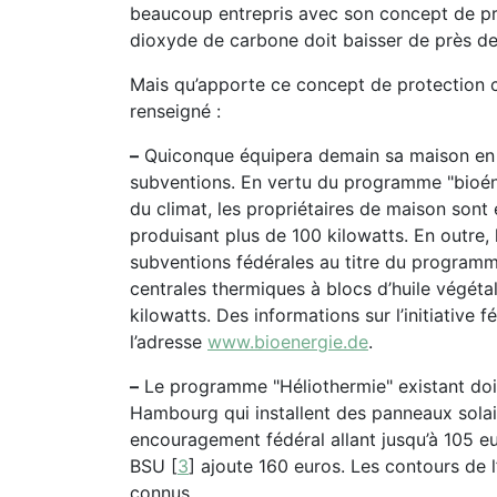
beaucoup entrepris avec son concept de pro
dioxyde de carbone doit baisser de près de
Mais qu’apporte ce concept de protection c
renseigné :
–
Quiconque équipera demain sa maison en 
subventions. En vertu du programme "bioéne
du climat, les propriétaires de maison sont
produisant plus de 100 kilowatts. En outre, 
subventions fédérales au titre du programm
centrales thermiques à blocs d’huile végét
kilowatts. Des informations sur l’initiative 
l’adresse
www.bioenergie.de
.
–
Le programme "Héliothermie" existant doit 
Hambourg qui installent des panneaux solai
encouragement fédéral allant jusqu’à 105 e
BSU
[
3
]
ajoute 160 euros. Les contours de 
connus.